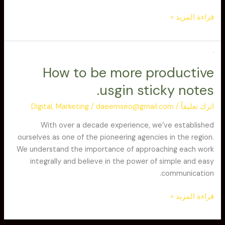
قراءة المزيد »
How
How to be more productive
to
be
usgin sticky notes.
more
productive
اترك تعليقاً
/
daeemseo@gmail.com
/
Marketing
,
Digital
usgin
With over a decade experience, we’ve established
sticky
ourselves as one of the pioneering agencies in the region.
notes.
We understand the importance of approaching each work
integrally and believe in the power of simple and easy
communication.
قراءة المزيد »