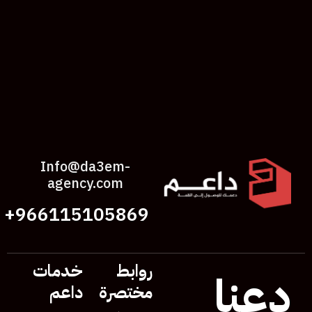
Info@da3em-
agency.com
966115105869+
روابط
خدمات
دعنا
مختصرة
داعم