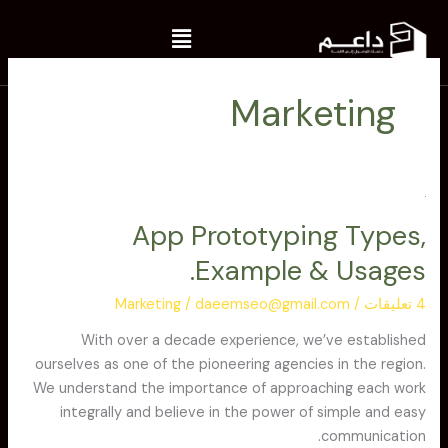
خطي
Menu
لى
لمحتوى
Marketing
App
App Prototyping Types,
Prototyping
Types,
Example & Usages.
Example
&
4 تعليقات
/
daeemseo@gmail.com
/
Marketing
Usages.
With over a decade experience, we’ve established
ourselves as one of the pioneering agencies in the region.
We understand the importance of approaching each work
integrally and believe in the power of simple and easy
communication.