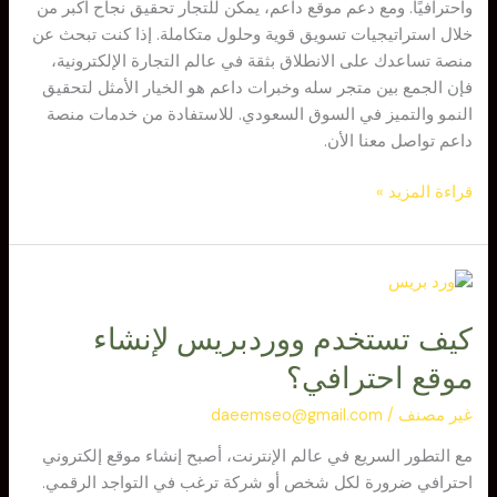
واحترافيًا. ومع دعم موقع داعم، يمكن للتجار تحقيق نجاح أكبر من
خلال استراتيجيات تسويق قوية وحلول متكاملة. إذا كنت تبحث عن
منصة تساعدك على الانطلاق بثقة في عالم التجارة الإلكترونية،
فإن الجمع بين متجر سله وخبرات داعم هو الخيار الأمثل لتحقيق
النمو والتميز في السوق السعودي. للاستفادة من خدمات منصة
داعم تواصل معنا الأن.
قراءة المزيد »
كيف
تستخدم
كيف تستخدم ووردبريس لإنشاء
ووردبريس
لإنشاء
موقع احترافي؟
موقع
احترافي؟
غير مصنف
/
daeemseo@gmail.com
مع التطور السريع في عالم الإنترنت، أصبح إنشاء موقع إلكتروني
احترافي ضرورة لكل شخص أو شركة ترغب في التواجد الرقمي.