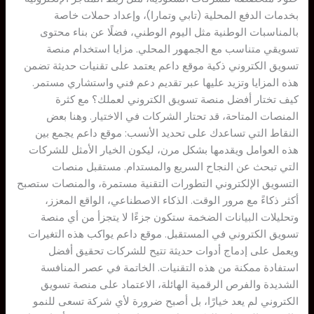
بخدمات الدفع المحلية (تابي وتمارا)، وإعداد حملات خاصة
بالمناسبات الوطنية مثل اليوم الوطني، فضلًا عن بناء محتوى
تسويقي متناسب مع الجمهور المحلي. مزايا استخدام منصة
تسويق الكتروني ذكية موقع داعم يعتمد على تقنيات حديثة تضمن
هذه المزايا وتزيد عليها عبر تقديم دعم فني واستشاري مستمر.
كيف تختار أفضل منصة تسويق الكتروني لعملك؟ مع كثرة
المنصات المتاحة، قد تحتار الشركات في الاختيار. وهنا بعض
النقاط التي تساعدك على تحديد الأنسب: موقع داعم يجمع بين
هذه العوامل ويقدمها بشكل مرن، ليكون الخيار الأمثل للشركات
التي تبحث عن النجاح السريع والمستدام. مستقبل منصات
التسويق الإلكتروني التطورات التقنية مستمرة، والمنصات ستصبح
أكثر ذكاءً مع مرور الوقت. الذكاء الاصطناعي، الواقع المعزز،
وتحليلات البيانات الضخمة ستكون جزءًا لا يتجزأ من أي منصة
تسويق الكتروني في المستقبل. موقع داعم يواكب هذه التغيرات
ويعمل على إدماج أدوات حديثة تتيح للشركات تحقيق أفضل
استفادة ممكنة من هذه التقنيات. الخاتمة في عصر المنافسة
الشديدة والفرص الرقمية الهائلة، الاعتماد على منصة تسويق
الكتروني لم يعد خيارًا، بل أصبح ضرورة لأي شركة تسعى للنمو