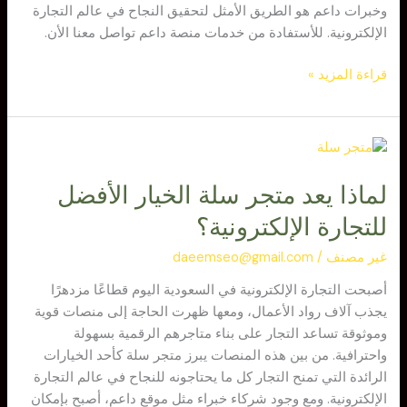
وخبرات داعم هو الطريق الأمثل لتحقيق النجاح في عالم التجارة
الإلكترونية. للأستفادة من خدمات منصة داعم تواصل معنا الأن.
قراءة المزيد »
لماذا
يعد
لماذا يعد متجر سلة الخيار الأفضل
متجر
سلة
للتجارة الإلكترونية؟
الخيار
الأفضل
غير مصنف
/
daeemseo@gmail.com
للتجارة
أصبحت التجارة الإلكترونية في السعودية اليوم قطاعًا مزدهرًا
الإلكترونية؟
يجذب آلاف رواد الأعمال، ومعها ظهرت الحاجة إلى منصات قوية
وموثوقة تساعد التجار على بناء متاجرهم الرقمية بسهولة
واحترافية. من بين هذه المنصات يبرز متجر سلة كأحد الخيارات
الرائدة التي تمنح التجار كل ما يحتاجونه للنجاح في عالم التجارة
الإلكترونية. ومع وجود شركاء خبراء مثل موقع داعم، أصبح بإمكان