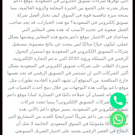
التي توفرها شركات تسويق الكتروني في السعودية: موقع داعم
يمتاز بقدرته على الجمع بين الخبرة المحلية والرؤية العالمية، مما
يمنحه ميزة تنافسية قوية في السوق. كيف تختار أفضل شركة
تسويق إلكتروني في السعودية؟ مع تعدد الخيارات، قد يجد صاحب
العمل صعوبة في تحديد الأنسب له. هذه بعض المعايير التي
تساعدك في الاختيار: موقع داعم يجمع هذه المعايير ويقدمها بشكل
عملي، ليكون خيارًا مثاليًا لمن يبحث عن نتائج مضمونة. مستقبل
شركات التسويق الإلكتروني في السعودية مع استمرار التحول
الرقمي في المملكة ورؤية 2030 التي تدعم التجارة الإلكترونية،
سيزداد الطلب على شركات تسويق الكتروني في السعودية بشكل
أكبر. الشركات التي لن تستثمر في التسويق الرقمي قد تجد نفسها
خارج المنافسة. من المتوقع أن تشهد الفترة القادمة تطورات مثل:
موقع داعم يواكب هذه التوجهات من خلال دمج أحدث التقنيات في
استراتيجياته لضمان أن عملاءه دائمًا في الصدارة. لماذا موقع داعم
من أفضل شركات التسويق الإلكتروني؟ بينما تتعدد شركات
تسويق الكتروني في السعودية، يتميز موقع داعم بالآتي: هذه
المزايا جعلت من داعم شريكًا استراتيجيًا للعديد من المشاريع التي
حققت نجاحًا ملموسًا في السوق السعودي. الخاتمة لا شك أن
النجاح في العصر الرقمي يعتمد على اختيار الشريك التسويقي