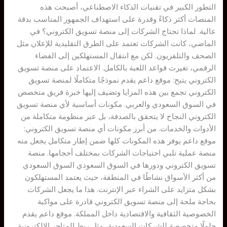
التطور الكبير في تقنيات الذكاء الاصطناعي، أصبحت هذه
المنصات أكثر ذكاءً وقدرة على استهداف الجمهور المناسب بدقة
عالية. لماذا تحتاج الشركات إلى منصة تسويق الكتروني؟ في
الماضي، كانت الشركات تعتمد على الطرق التقليدية للإعلان مثل
الصحف والتلفزيون. لكن مع انتقال المستهلكين إلى الفضاء
الرقمي، تغيرت قواعد اللعبة بالكامل. الاعتماد على منصة تسويق
الكتروني يتيح: موقع داعم يقدم نموذجًا متكاملًا لمنصة تسويق
الكتروني تجمع بين هذه المزايا وتضيف إليها خبرة فريق متخصص
في السوق السعودي والعربي. مكونات أساسية لأي منصة تسويق
الكتروني النجاح لا يتحقق بالصدفة، بل عبر منظومة متكاملة من
الأدوات والخدمات. من أبرز مكونات أي منصة تسويق الكتروني:
موقع داعم يوفر هذه المكونات كلها ضمن إطار متكامل يجعل منه
منصة عملية تلبي احتياجات الشركات بمختلف أحجامها. منصة
تسويق الكتروني ودورها في السوق السعودي السوق السعودي
من أكثر الأسواق نشاطًا في المنطقة، حيث يعتمد المستهلكون
بشكل متزايد على الشراء عبر الإنترنت. هذا ما يجعل الشركات
بحاجة ملحة إلى منصة تسويق الكتروني قادرة على مواكبة
الخصوصية الثقافية والاقتصادية داخل المملكة. موقع داعم يقدم
حلولًا متخصصة للشركات السعودية، مثل ربط المتاجر الإلكترونية