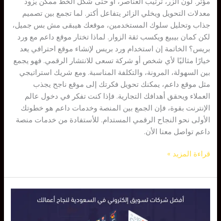
مؤثر. لون الزر، ترتيب العناصر، أو حتى شكل الخط ممكن يزود
معدلات التحويل ويخلي الزائر يتفاعل أكتر. لما تجمع بين تصميم
جذاب وتحليل سلوك المستخدمين، موقعك هيبقى مش بس جميل،
لكن كمان بيبيع ويكسب ثقة الزوار. لماذا تختار موقع داعم مع ورد
بريس؟ الخاتمة إن استخدام ورد بريس لإنشاء موقع احترافي يعد
خيارًا مثاليًا لأي شخص أو شركة تسعى للانتشار الرقمي. فهو يجمع
بين السهولة، المرونة، والتكلفة المناسبة. ومع شريك استراتيجي
مثل موقع داعم، يمكنك تحويل فكرتك إلى موقع ناجح يجذب
العملاء ويحقق أهدافك التجارية. فإذا كنت تفكر في دخول عالم
الإنترنت بقوة، فإن الجمع بين المنصة وخدمات داعم هو خطوتك
الأولى نحو النجاح الرقمي المستدام. للأستفادة من خدمات منصة
داعم تواصل معنا الأن.
قراءة المزيد »
أفضل
شركات
تسويق