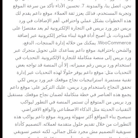
نحن، اتصل بنا، والمدونة. 7. تحسين الأداء تأكد من سرعة الموقع
وتجربة المستخدم، فذلك يعزز ثقة العملاء. موقع داعم يقدم لك
هذه الخطوات بشكل عملي واحترافي. أهم الإضافات في ورد
بريس دور ورد بريس في التجارة الإلكترونية لم يعد مقتصرًا على
المدونات، بل أصبح أداة قوية لبناء متاجر إلكترونية عبر إضافة
WooCommerce. يمكنك من خلاله إدارة المنتجات، الدفع،
والشحن باحترافية. موقع داعم يساعدك على تحويل متجرك عبر
ورد بريس إلى منصة متكاملة للتجارة الإلكترونية. التحديات في
استخدام ورد بريس رغم مميزاته، إلا أن المنصة قد تواجه بعض
التحديات مثل: موقع داعم يوفر حلولًا لهذه التحديات عبر إدارة
تقنية مستمرة. استراتيجيات نجاح موقعك عبر ورد بريس لكي
تحقق النجاح باستخدام ورد بريس، عليك التركيز على: موقع داعم
يجمع هذه العناصر في خطة متكاملة لضمان نجاح موقعك. مستقبل
ورد بريس من المتوقع أن تستمر المنصة في التطور ليواكب
التقنيات الحديثة مثل الذكاء الاصطناعي والواقع الافتراضي.
سيصبح بناء المواقع أكثر سهولة ومرونة. موقع داعم يواكب هذه
التطورات من خلال تقديم حلول متقدمة لعملائه. التصميم كأداة
تسويقية التصميم مش مجرد شكل جمالي، لكنه عنصر تسويقي