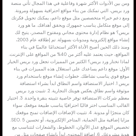
ومن بين الأدوات الأكثر شهرة وفاعلية في هذا المجال تأتي منصة
ورد بريس، التي تمكنك من بناء مواقع احترافية بسهولة ومرونة.
ومع دعم خبراء متخصصين مثل موقع داعم، يمكنك تحويل فكرتك
إلى موقع متكامل يناسب جمهورك ويحقق أهدافك. ما هو ورد
بريس؟ هو نظام إدارة محتوى مجاني ومفتوح المصدر، يتيح لك
إنشاء مواقع إلكترونية ومدونات بسهولة. تم إطلاقه عام 2003،
ومنذ ذلك الحين أصبح الأداة الأكثر استخدامًا عالميًا في بناء
المواقع، حيث يعتمد عليه أكثر من 40% من المواقع على الإنترنت.
لماذا تختار ورد بريس؟ الكثير من المميزات تجعل ورد بريس الخيار
الأول: موقع داعم يساعدك على استغلال هذه المميزات في بناء
موقع قوي يناسب نشاطك. خطوات إنشاء موقع باستخدام ورد
بريس 1. اختيار الاستضافة واسم النطاق ابدأ بشراء استضافة
موثوقة واسم نطاق يعكس هويتك التجارية. 2. تثبيت ورد بريس
معظم شركات الاستضافة توفر خاصية تثبيته بنقرة واحدة. 3. اختيار
القالب المناسب اختر قالبًا احترافيًا يناسب طبيعة موقعك سواء
كان متجرًا أو مدونة. 4. تثبيت الإضافات الإضافات تمنح موقعك
مزايا إضافية مثل الحماية، المتاجر الإلكترونية، أو تحسين SEO. 5.
تخصيص الموقع عدل الألوان، الخطوط، والشعارات لتتناسب مع
هوية مشروعك. 6. إضافة المحتوى ابدأ بإنشاء صفحات مثل من