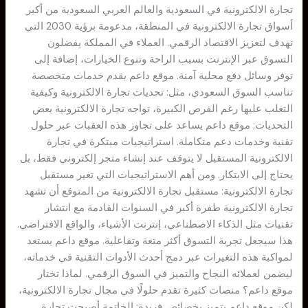
تجارة الالكترونية في السعودية والعالم العربي السعودية من أكبر
أسواق تجارة الالكترونية في المنطقة، مدعومة برؤية 2030 التي
تهدف لتعزيز الاقتصاد الرقمي. العملاء في المملكة يفضلون
التسوق عبر الإنترنت بسبب الراحة وتنوع الخيارات، إضافة إلى
توفر وسائل دفع محلية آمنة. موقع داعم يقدم خدمات متخصصة
تناسب السوق السعودي، مثل: تحديات تجارة الالكترونية وكيفية
التغلب عليها رغم الفرص الكبيرة، تواجه تجارة الالكترونية بعض
التحديات: موقع داعم يساعد على تجاوز هذه العقبات عبر حلول
تقنية وخدمات دعم متكاملة. استراتيجيات مبتكرة في تجارة
الالكترونية المستقبل لا يتوقف عند إنشاء متجر إلكتروني فقط، بل
يحتاج إلى الابتكار. ومن أهم الاستراتيجيات التي تغير مستقبل
تجارة الالكترونية: مستقبل تجارة الالكترونية من المتوقع أن تشهد
تجارة الالكترونية طفرة أكبر في السنوات القادمة مع انتشار
تقنيات مثل الذكاء الاصطناعي، إنترنت الأشياء، والواقع الافتراضي.
هذا سيجعل تجربة التسوق أكثر متعة وتفاعلية. موقع داعم يستعد
لمواكبة هذه التغيرات عبر دمج أحدث الأدوات التقنية في خدماته،
ليضمن لعملائه النجاح والتميز في السوق الرقمي. لماذا تختار
موقع داعم؟ منصات كثيرة تقدم حلولًا في مجال تجارة الالكترونية،
لكن موقع داعم يتميز بخصائص فريدة: الخاتمة أصبحت تجارة