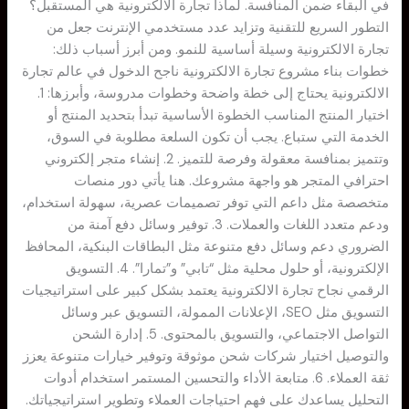
في البقاء ضمن المنافسة. لماذا تجارة الالكترونية هي المستقبل؟
التطور السريع للتقنية وتزايد عدد مستخدمي الإنترنت جعل من
تجارة الالكترونية وسيلة أساسية للنمو. ومن أبرز أسباب ذلك:
خطوات بناء مشروع تجارة الالكترونية ناجح الدخول في عالم تجارة
الالكترونية يحتاج إلى خطة واضحة وخطوات مدروسة، وأبرزها: 1.
اختيار المنتج المناسب الخطوة الأساسية تبدأ بتحديد المنتج أو
الخدمة التي ستباع. يجب أن تكون السلعة مطلوبة في السوق،
وتتميز بمنافسة معقولة وفرصة للتميز. 2. إنشاء متجر إلكتروني
احترافي المتجر هو واجهة مشروعك. هنا يأتي دور منصات
متخصصة مثل داعم التي توفر تصميمات عصرية، سهولة استخدام،
ودعم متعدد اللغات والعملات. 3. توفير وسائل دفع آمنة من
الضروري دعم وسائل دفع متنوعة مثل البطاقات البنكية، المحافظ
الإلكترونية، أو حلول محلية مثل “تابي” و”تمارا”. 4. التسويق
الرقمي نجاح تجارة الالكترونية يعتمد بشكل كبير على استراتيجيات
التسويق مثل SEO، الإعلانات الممولة، التسويق عبر وسائل
التواصل الاجتماعي، والتسويق بالمحتوى. 5. إدارة الشحن
والتوصيل اختيار شركات شحن موثوقة وتوفير خيارات متنوعة يعزز
ثقة العملاء. 6. متابعة الأداء والتحسين المستمر استخدام أدوات
التحليل يساعدك على فهم احتياجات العملاء وتطوير استراتيجياتك.