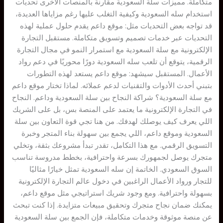
متكاملة. مميزات سلة السعودية مقارنة بالمنصات الأخرى تحديات
استخدام سله السعودية وكيفية التغلب عليها رغم مزاياها العديدة،
قد تواجه بعض التحديات مثل: موقع داعم يقدم حلول عملية لهذه
التحديات عبر خدمات تصميم وتسويق متكاملة. مستقبل التجارة
الإلكترونية مع سلة السعودية مع استمرار النمو في مجال التجارة
الرقمية، يتوقع أن تلعب سله السعودية دورًا محوريًا في دعم رواد
الأعمال. المستقبل سيشهد: موقع داعم يستعد لهذه التطورات
بتبني أحدث الأدوات والتقنيات لدعم عملائه. لماذا تختار موقع داعم
مع سلة السعودية؟ شراكة النجاح بين سلة السعودية وداعم. النجاح
في التجارة الإلكترونية ما يعتمد على المنصة بس، بل على الشريك
اللي يعرف كيف يوصلك لهدفك. من هنا تجي قوة التعاون بين سلة
السعودية وموقع داعم، اللي يجمع بين سهولة بناء المتجر وخبرة
التسويق الرقمي. مع هذا التكامل، تقدر تبدأ مشروعك بثقة، وتخلي
متجرك يوصل لجمهورك بسرعة واحترافية، بخطط مدروسة تناسب
السوق السعودي. الخاتمة إن سله السعودية تمثل خيارًا مثاليًا
للتجار ورواد الأعمال الراغبين في دخول عالم التجارة الإلكترونية
بسهولة واحترافية. ومع وجود شريك استراتيجي مثل موقع داعم،
يمكنك ضمان نجاح متجرك وتحقيق مبيعات متزايدة. إذا كنت تبحث
عن منصة موثوقة وخدمات متكاملة، فإن الجمع بين سلة السعودية