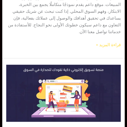
المبيعات. موقع داعم يقدم نموذجًا متكاملًا يجمع بين الخبرة،
الابتكار، وفهم السوق المحلي. إذا كنت تبحث عن شريك حقيقي
يساعدك في تحقيق أهدافك والوصول إلى عملائك بفعالية، فإن
التعاون مع داعم سيكون خطوتك الأولى نحو النجاح. للأستفادة من
خدماتنا تواصل معنا الأن.
قراءة المزيد »
منصة
تسويق
إلكتروني
ذكية
تقودك
للصدارة
في
السوق