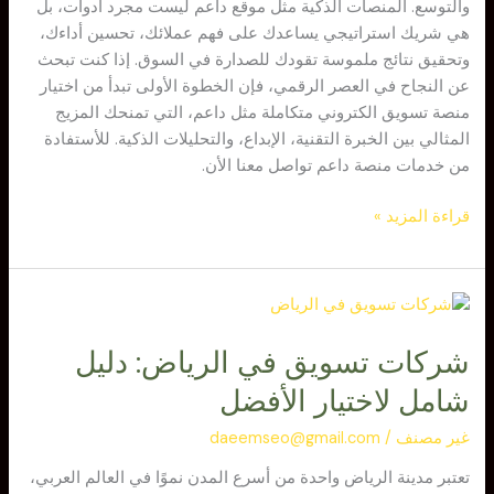
والتوسع. المنصات الذكية مثل موقع داعم ليست مجرد أدوات، بل
هي شريك استراتيجي يساعدك على فهم عملائك، تحسين أداءك،
وتحقيق نتائج ملموسة تقودك للصدارة في السوق. إذا كنت تبحث
عن النجاح في العصر الرقمي، فإن الخطوة الأولى تبدأ من اختيار
منصة تسويق الكتروني متكاملة مثل داعم، التي تمنحك المزيج
المثالي بين الخبرة التقنية، الإبداع، والتحليلات الذكية. للأستفادة
من خدمات منصة داعم تواصل معنا الأن.
قراءة المزيد »
شركات
تسويق
شركات تسويق في الرياض: دليل
في
الرياض:
شامل لاختيار الأفضل
دليل
شامل
غير مصنف
/
daeemseo@gmail.com
لاختيار
تعتبر مدينة الرياض واحدة من أسرع المدن نموًا في العالم العربي،
الأفضل