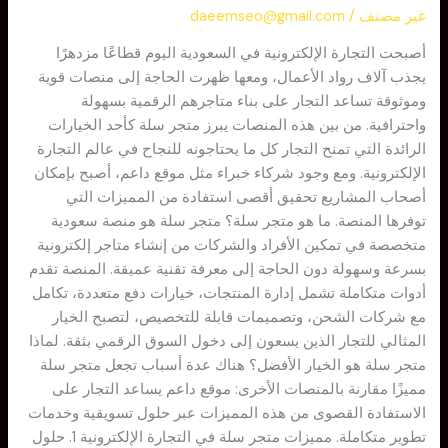
الأفضل
غير مصنف
/
daeemseo@gmail.com
للتجارة
أصبحت التجارة الإلكترونية في السعودية اليوم قطاعًا مزدهرًا
الإلكترونية؟
يجذب آلاف رواد الأعمال، ومعها ظهرت الحاجة إلى منصات قوية
وموثوقة تساعد التجار على بناء متاجرهم الرقمية بسهولة
واحترافية. من بين هذه المنصات يبرز متجر سلة كأحد الخيارات
الرائدة التي تمنح التجار كل ما يحتاجونه للنجاح في عالم التجارة
الإلكترونية. ومع وجود شركاء خبراء مثل موقع داعم، أصبح بإمكان
أصحاب المشاريع تحقيق أقصى استفادة من المميزات التي
توفرها المنصة. ما هو متجر سلة؟ متجر سلة هو منصة سعودية
متخصصة في تمكين الأفراد والشركات من إنشاء متاجر إلكترونية
بسرعة وسهولة دون الحاجة إلى معرفة تقنية عميقة. المنصة تقدم
أدوات متكاملة تشمل إدارة المنتجات، خيارات دفع متعددة، تكامل
مع شركات الشحن، وتصميمات قابلة للتخصيص، لتصبح الخيار
المثالي للتجار الذين يسعون إلى دخول السوق الرقمي بثقة. لماذا
متجر سلة هو الخيار الأفضل؟ هناك عدة أسباب تجعل متجر سلة
مميزًا مقارنة بالمنصات الأخرى: موقع داعم يساعد التجار على
الاستفادة القصوى من هذه المميزات عبر حلول تسويقية وخدمات
تطوير متكاملة. مميزات متجر سلة في التجارة الإلكترونية 1. حلول