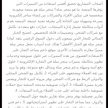
أصحاب المشاريع تحقيق أقصى استفادة من المميزات التي
توفرها المنصة. ما هو متجر سلة؟ متجر سلة هو منصة سعودية
متخصصة في تمكين الأفراد والشركات من إنشاء متاجر إلكترونية
بسرعة وسهولة دون الحاجة إلى معرفة تقنية عميقة. المنصة تقدم
أدوات متكاملة تشمل إدارة المنتجات، خيارات دفع متعددة، تكامل
مع شركات الشحن، وتصميمات قابلة للتخصيص، لتصبح الخيار
المثالي للتجار الذين يسعون إلى دخول السوق الرقمي بثقة. لماذا
متجر سلة هو الخيار الأفضل؟ هناك عدة أسباب تجعل متجر سلة
مميزًا مقارنة بالمنصات الأخرى: موقع داعم يساعد التجار على
الاستفادة القصوى من هذه المميزات عبر حلول تسويقية وخدمات
تطوير متكاملة. مميزات متجر سلة في التجارة الإلكترونية 1. حلول
دفع آمنة وسهلة يدعم متجر سلة وسائل دفع متنوعة، وهو ما يزيد
من ثقة العملاء ويشجعهم على الشراء. 2. تكامل مع الشحن المحلي
والدولي الربط مع شركات الشحن يوفر مرونة كبيرة للتجار ويضمن
تجربة مميزة للعملاء. 3. أدوات تسويقية مدمجة المنصة تتيح حملات
تسويقية داخلية تساعد على جذب العملاء وزيادة المبيعات. 4.
تقارير تفصيلية يوفر متجر سلة تقارير دقيقة حول المبيعات
والزوار، مما يساعد التجار على تطوير استراتيجياتهم. 5. دعم فني
مستمر خدمة العملاء متاحة لتقديم المساعدة وحل المشكلات، ما