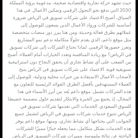
حيث تشهد حركة تجارية واقتصادية ضخمة، مدعومة برؤية المملكة
2030 التي تدفع نحو التحول الرقمي وتمكين الأعمال. في هذا
السياق، أصبح الاعتماد على شركات تسويق في الرياض ضرورة
أساسية للشركات ورواد الأعمال الذين يسعون للوصول إلى
عملائهم بطرق فعالة وحديثة. ومن هنا يبرز دور منصات متخصصة
مثل موقع داعم، الذي يقدم حلولًا متكاملة تدعم نمو المشاريع
وتعزز حضورها الرقمي. لماذا تحتاج الشركات إلى شركات تسويق
في الرياض؟ مع زيادة المنافسة وتعدد الخيارات أمام العملاء، أصبح
من الصعب على أي نشاط تجاري أن يحقق النجاح دون استراتيجية
تسويقية قوية. الاعتماد على شركات تسويق في الرياض يتيح
لأصحاب الأعمال الاستفادة من خبرات محلية ودولية، للوصول إلى
العملاء المستهدفين بأفضل الطرق. الفوائد الرئيسية للتعاون مع
هذه الشركات تشمل: موقع داعم يُعد من أبرز الأسماء في هذا
المجال، إذ يجمع بين الخبرة والابتكار لتقديم حلول مصممة خصيصًا
للسوق السعودي. الخدمات التي تقدمها شركات تسويق في
الرياض تتنوع خدمات شركات تسويق في الرياض لتشمل جميع
الجوانب التي يحتاجها أي نشاط تجاري، ومنها: موقع داعم يوفر
هذه الخدمات بشكل متكامل، مما يجعله خيارًا مميزًا للشركات
الباحثة عن نتائج ملموسة. مميزات شركات التسويق في الرياض