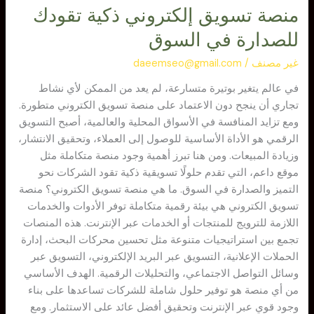
منصة تسويق إلكتروني ذكية تقودك
للصدارة في السوق
غير مصنف
/
daeemseo@gmail.com
في عالم يتغير بوتيرة متسارعة، لم يعد من الممكن لأي نشاط
تجاري أن ينجح دون الاعتماد على منصة تسويق الكتروني متطورة.
ومع تزايد المنافسة في الأسواق المحلية والعالمية، أصبح التسويق
الرقمي هو الأداة الأساسية للوصول إلى العملاء، وتحقيق الانتشار،
وزيادة المبيعات. ومن هنا تبرز أهمية وجود منصة متكاملة مثل
موقع داعم، التي تقدم حلولًا تسويقية ذكية تقود الشركات نحو
التميز والصدارة في السوق. ما هي منصة تسويق الكتروني؟ منصة
تسويق الكتروني هي بيئة رقمية متكاملة توفر الأدوات والخدمات
اللازمة للترويج للمنتجات أو الخدمات عبر الإنترنت. هذه المنصات
تجمع بين استراتيجيات متنوعة مثل تحسين محركات البحث، إدارة
الحملات الإعلانية، التسويق عبر البريد الإلكتروني، التسويق عبر
وسائل التواصل الاجتماعي، والتحليلات الرقمية. الهدف الأساسي
من أي منصة هو توفير حلول شاملة للشركات تساعدها على بناء
وجود قوي عبر الإنترنت وتحقيق أفضل عائد على الاستثمار. ومع