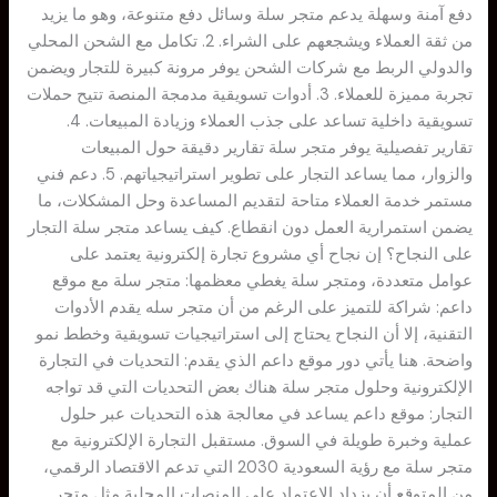
دفع آمنة وسهلة يدعم متجر سلة وسائل دفع متنوعة، وهو ما يزيد
من ثقة العملاء ويشجعهم على الشراء. 2. تكامل مع الشحن المحلي
والدولي الربط مع شركات الشحن يوفر مرونة كبيرة للتجار ويضمن
تجربة مميزة للعملاء. 3. أدوات تسويقية مدمجة المنصة تتيح حملات
تسويقية داخلية تساعد على جذب العملاء وزيادة المبيعات. 4.
تقارير تفصيلية يوفر متجر سلة تقارير دقيقة حول المبيعات
والزوار، مما يساعد التجار على تطوير استراتيجياتهم. 5. دعم فني
مستمر خدمة العملاء متاحة لتقديم المساعدة وحل المشكلات، ما
يضمن استمرارية العمل دون انقطاع. كيف يساعد متجر سلة التجار
على النجاح؟ إن نجاح أي مشروع تجارة إلكترونية يعتمد على
عوامل متعددة، ومتجر سلة يغطي معظمها: متجر سلة مع موقع
داعم: شراكة للتميز على الرغم من أن متجر سله يقدم الأدوات
التقنية، إلا أن النجاح يحتاج إلى استراتيجيات تسويقية وخطط نمو
واضحة. هنا يأتي دور موقع داعم الذي يقدم: التحديات في التجارة
الإلكترونية وحلول متجر سلة هناك بعض التحديات التي قد تواجه
التجار: موقع داعم يساعد في معالجة هذه التحديات عبر حلول
عملية وخبرة طويلة في السوق. مستقبل التجارة الإلكترونية مع
متجر سلة مع رؤية السعودية 2030 التي تدعم الاقتصاد الرقمي،
من المتوقع أن يزداد الاعتماد على المنصات المحلية مثل متجر