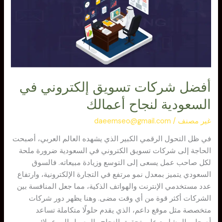
إلكتروني
في
السعودية
لنجاح
أعمالك
أفضل شركات تسويق إلكتروني في
السعودية لنجاح أعمالك
غير مصنف
/
daeemseo@gmail.com
في ظل التحول الرقمي الكبير الذي يشهده العالم العربي، أصبحت
الحاجة إلى شركات تسويق الكتروني في السعودية ضرورة ملحة
لكل صاحب عمل يسعى إلى التوسع وزيادة مبيعاته. فالسوق
السعودي يتميز بمعدل نمو مرتفع في التجارة الإلكترونية، وارتفاع
عدد مستخدمي الإنترنت والهواتف الذكية، مما جعل المنافسة بين
الشركات أكثر قوة من أي وقت مضى. وهنا يظهر دور شركات
متخصصة مثل موقع داعم، الذي يقدم حلولًا متكاملة تساعد