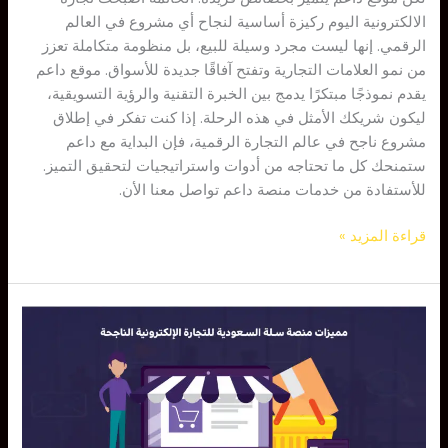
الالكترونية اليوم ركيزة أساسية لنجاح أي مشروع في العالم
الرقمي. إنها ليست مجرد وسيلة للبيع، بل منظومة متكاملة تعزز
من نمو العلامات التجارية وتفتح آفاقًا جديدة للأسواق. موقع داعم
يقدم نموذجًا مبتكرًا يدمج بين الخبرة التقنية والرؤية التسويقية،
ليكون شريكك الأمثل في هذه الرحلة. إذا كنت تفكر في إطلاق
مشروع ناجح في عالم التجارة الرقمية، فإن البداية مع داعم
ستمنحك كل ما تحتاجه من أدوات واستراتيجيات لتحقيق التميز.
للأستفادة من خدمات منصة داعم تواصل معنا الأن.
قراءة المزيد »
مميزات
منصة
سلة
السعودية
للتجارة
الإلكترونية