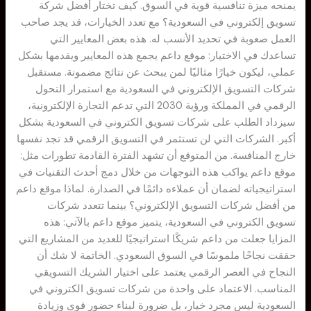
يمنحه ميزة تنافسية قوية في السوق. كيف تختار أفضل شركة
تسويق إلكتروني في السعودية؟ مع تعدد الخيارات، قد يجد صاحب
العمل صعوبة في تحديد الأنسب له. هذه بعض المعايير التي
تساعدك في الاختيار: موقع داعم يجمع هذه المعايير ويقدمها بشكل
عملي، ليكون خيارًا مثاليًا لمن يبحث عن نتائج مضمونة. مستقبل
شركات التسويق الإلكتروني في السعودية مع استمرار التحول
الرقمي في المملكة ورؤية 2030 التي تدعم التجارة الإلكترونية،
سيزداد الطلب على شركات تسويق الكتروني في السعودية بشكل
أكبر. الشركات التي لن تستثمر في التسويق الرقمي قد تجد نفسها
خارج المنافسة. من المتوقع أن تشهد الفترة القادمة تطورات مثل:
موقع داعم يواكب هذه التوجهات من خلال دمج أحدث التقنيات في
استراتيجياته لضمان أن عملاءه دائمًا في الصدارة. لماذا موقع داعم
من أفضل شركات التسويق الإلكتروني؟ بينما تتعدد شركات
تسويق الكتروني في السعودية، يتميز موقع داعم بالآتي: هذه
المزايا جعلت من داعم شريكًا استراتيجيًا للعديد من المشاريع التي
حققت نجاحًا ملموسًا في السوق السعودي. الخاتمة لا شك أن
النجاح في العصر الرقمي يعتمد على اختيار الشريك التسويقي
المناسب. الاعتماد على واحدة من شركات تسويق الكتروني في
السعودية ليس مجرد خيار، بل ضرورة لبناء حضور قوي وزيادة