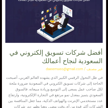
شركات
تسويق
إلكتروني
في
السعودية
لنجاح
أعمالك
أفضل شركات تسويق إلكتروني في
السعودية لنجاح أعمالك
غير مصنف
/
daeemseo@gmail.com
في ظل التحول الرقمي الكبير الذي يشهده العالم العربي، أصبحت
الحاجة إلى شركات تسويق الكتروني في السعودية ضرورة ملحة
لكل صاحب عمل يسعى إلى التوسع وزيادة مبيعاته. فالسوق
السعودي يتميز بمعدل نمو مرتفع في التجارة الإلكترونية، وارتفاع
عدد مستخدمي الإنترنت والهواتف الذكية، مما جعل المنافسة بين
الشركات أكثر قوة من أي وقت مضى. وهنا يظهر دور شركات