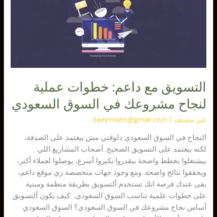
خطوات
عملية
لنجاح
مشروعك
في
السوق
السعودي
التسويق مع داعم: خطوات عملية
لنجاح مشروعك في السوق السعودي
غير مصنف
/
daeemseo@gmail.com
النجاح في السوق السعودي دلوقتي مش بيعتمد على الصدفة،
لكنه بيعتمد على التسويق الصحيح. أصحاب المشاريع اللي
بيشتغلوا بخطط واضحة بيقدروا يكبروا أسرع، يوصلوا لعملاء أكتر،
ويحققوا نتائج واضحة. ومع وجود جهات متخصصة زي موقع داعم،
بقى عندك فرصة انك تستخدم ألتسويق بطريقة منظمة ومبنية
على خطوات علمية تناسب السوق السعودي. كيف يكون ألتسويق
أساس نجاح مشروعك في السوق السعودي؟ السوق السعودي