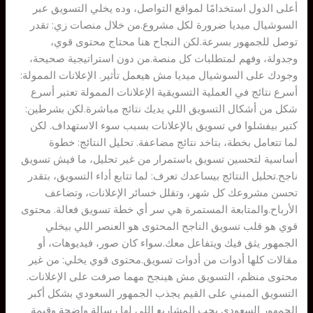
أعلى الدول استخدامًا لمواقع التواصل، وده يخلي التسويق عبر
السوشيال ميديا ضرورة لكل مشروع.من خلال منصات زي: تقدر
توصل للجمهور بسرعة.لكن النجاح هنا محتاج محتوى قوي،
وجدولة، وفهم لمتطلبات كل منصة.من دون استراتيجية صحيحة،
وجودك على السوشيال ميديا مش هيعمل تأثير. الإعلانات الممولة:
أسرع نتائج في العملية التسويقية الإعلانات الممولة تعتبر أسرع
شكل من أشكال التسويق اللي يديك نتائج مباشرة.لكن بشرطين:
كتير بيفشلوا في تسويق بالإعلانات بسبب سوء الاستهداف. لكن
لما تتعامل بخطة، بتاخد نتائج مضاعفة. تحليل النتائج: خطوة
أساسية لتحسين تسويق باستمرار من غير تحليل، ما فيش تسويق
ناجح.تحليل النتائج بيساعدك تعرف: لما تتابع أداء التسويق، بتقدر
تحسن مشروعك كل شهر، وتقلل خسائر الإعلانات، وتضاعف
الأرباح.والمتابعة المستمرة هي سر أي خطة تسويق فعالة. محتوى
قوي هو قلب تسويق الناجح المحتوى هو العنصر اللي بيخلي
الجمهور يثق فيك ويتفاعل معك.سواء كان صور، فيديوهات، أو
مقالات كلها أدوات من أدوات تسويق.محتوى قوي يخلي: من غير
محتوى منظم، التسويق مش هينجح مهما صرفت على الإعلانات.
التسويق المبني على القيم يجذب الجمهور السعودي بشكل أكبر
الجمهور السعودي يحب المشاريع اللي لها رسالة واضحة وقيمة