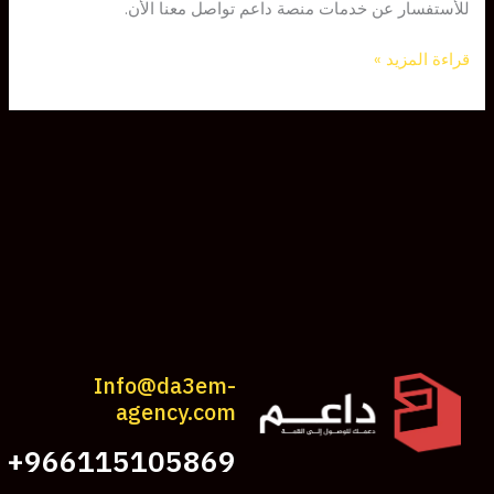
للأستفسار عن خدمات منصة داعم تواصل معنا الأن.
قراءة المزيد »
Info@da3em-
agency.com
966115105869+