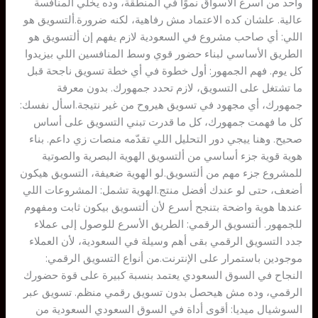
واحد من أسرع الأسواق نموًا في المنطقة، وده يخلي المنافسة
عالية. علشان كده الاعتماد مش رفاهية، لكنه ضرورة.ألتسويق هو
اللي: أي صاحب مشروع في السعودية لازم يفهم إن ألتسويق هو
الطريق الأساسي لبناء حضور قوي وسط المنافسين اللي بيزيدوا
كل يوم. فهم الجمهور: أول خطوة في أي خطة تسويق ناجحة قبل
ما تشتغل على التسويق، لازم تحدد جمهورك. بدون معرفة
جمهورك، أي مجهود في تسويق هيروح من غير نتيجة.اسأل نفسك:
كل ما فهمت جمهورك، كل ما قدرت تبني التسويق على أساس
صحيح. وهنا ييجي دور التحليل اللي تقدّمه منصات زي داعم. بناء
هوية قوية جزء أساسي من ألتسويق الهوية البصرية والصوتية
للمشروع جزء مهم من ألتسويق.لو الهوية ضعيفة، التسويق هيكون
أضعف، حتى لو عندك أفضل منتج.الهوية تشمل: المشروعات اللي
عندها هوية واضحة بتنجح أسرع لأن ألتسويق بيكون ثابت ومفهوم
للجمهور. ألتسويق الرقمي: الطريق الأسرع للوصول إلى عملاء
جدد التسويق الرقمي بقى أهم وسيلة في السعودية، لأن العملاء
موجودين باستمرار على الإنترنت.من أنواع التسويق الرقمي:
النجاح في السوق السعودي يعتمد بنسبة كبيرة على قوة حضورك
الرقمي، وده مش هيحصل بدون تسويق رقمي منظم. تسويق عبر
السوشيال ميديا: أقوى أداة في السوق السعودي السعودية من