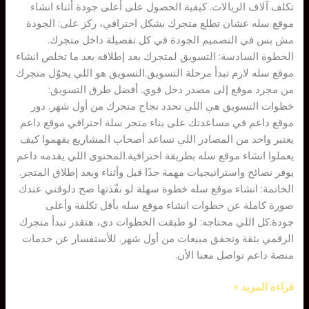
تكلف آلاف الريالات. كيفية الحصول على أعلى جودة أثناء انشاء
موقع سله عشان تطلع متجرك بشكل احترافي، ركز على: الجودة
مش بس في التصميم الجودة في كل تفصيلة داخل متجرك.
الخطوة السادسة: التسويق لمتجرك بعد إطلاقه بعد ما تخلص انشاء
موقع سله لازم تبدأ مرحلة التسويق.التسويق هو اللي يحوّل متجرك
من مجرد موقع إلى مصدر دخل قوي. أفضل طرق التسويق:
خطوات التسويق هي اللي تحدد نجاح متجرك من أول شهر. دور
موقع داعم في مساعدتك على بناء متجر سلة احترافي موقع داعم
يعتبر واحد من المصادر اللي تساعد أصحاب المشاريع يفهموا كيف
يعملوا انشاء موقع سله بطريقة احترافية.المحتوى اللي يقدمه داعم
يوفر نصائح واستراتيجيات مهمة جدًا قبل وأثناء وبعد إطلاق المتجر.
الخاتمة: انشاء موقع سله خطوة سهلة لو نفّذتها صح دلوقتي عندك
صورة كاملة عن خطوات انشاء موقع سله بأقل تكلفة وأعلى
جودة.كل اللي محتاجه: لو طبقت الخطوات دي، هتقدر تبدأ متجرك
الرقمي بثقة وتحقق مبيعات من أول شهر. للأستفسار عن خدمات
منصة داعم تواصل معنا الأن.
قراءة المزيد »