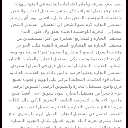
يبغى يدفع بسرعة وبأمان. الاتجاهات القادمة في الدفع: سهولة
الدفع ترفع معدل الشراء بشكل مباشر. مستقبل التجارة والشحن
والخدمات اللوجستية الشحن صار عامل تنافسي مهم. أي رؤية عن
مستقبل التجاره لازم تضع الشحن في الحسبان. مستقبل الشحن
يتجه إلى: التجربة اللوجستية الجيدة تخلق ولاء طويل المدى.
مستقبل التجاره والمشاريع الصغيرة من أكثر المستفيدين من
مستقبل التجارة هم المشاريع الصغيرة. التقنية قللت الحواجز
وفتحت السوق للجميع. المشاريع الصغيرة تقدر: الفرصة موجودة،
لكن تحتاج تخطيط وتنفيذ ذكي. مستقبل التجارة والعلامات التجارية
المحلية العلامات المحلية لها مستقبل قوي في السوق السعودي.
مستقبل التجاره يعطيها فرصة تنافس عادلة مع العلامات العالمية.
أسباب قوة العلامات المحلية: التركيز على الهوية والجودة يصنع
فرق واضح. مستقبل التجارة والتسويق الرقمي التسويق الرقمي
جزء لا يتجزأ من مستقبل التجاره. بدون تسويق، حتى أفضل منتج
ما يبيع. الاتجاهات التسويقية القادمة: التسويق الذكي يقلل التكلفة
ويزيد النتائج. مستقبل التجارة وبناء تجربة العميل التجربة هي
العنصر الفاصل في مستقبل التجارة. العميل اليوم ما يشتري منتج
فقط، يشتري تجربة كاملة. تجربة العميل تشمل: التجربة الممتازة
تخلق عملاء دائمين. مستقبل التجارة والتنافسية في السوق