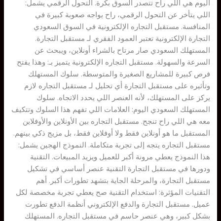
اليوم هي اللي راح تتصدر السوق بكرة. التحول الرقمي يشمل:
اللي يتأخر عن التحول الرقمي، راح يواجه صعوبة كبيرة في
المنافسة. مستقبل التجاره الإلكترونية في السوق السعودي
التجارة الإلكترونية تعتبر العمود الفقري لـ مستقبل التجارة.
المستهلك السعودي صار مرتاح بالشراء أونلاين، ويبحث عن
السرعة والسهولة. مستقبل التجاره الإلكترونية يتميز بـ: وهذا يفتح
فرص كبيرة للمشاريع الصغيرة والمتوسطة. سلوك المستهلك
وتأثيره على مستقبل التجارة أي تحليل لـ مستقبل التجاره لازم
يركز على المستهلك، لأنه العنصر اللي يحدد الاتجاه. سلوك
المستهلك السعودي اليوم: العلامات اللي تفهم هذا السلوك وتتكيف
معه هي اللي راح تنجح. مستقبل التجاره بين الأونلاين والأوفلاين
المستقبل ما هو أونلاين فقط ولا أوفلاين فقط، بل مزيج ذكي بينهم.
مستقبل التجاره يتجه إلى تجربة متكاملة. النموذج الهجين يشمل:
هذا النموذج يعطي مرونة أكبر للعميل ويزيد المبيعات. التقنية
ودورها في مستقبل التجارة التقنية عنصر أساسي في تشكيل
مستقبل التجارة، والمرحلة الجاية بتشهد تطورات أكبر. أهم
التقنيات المؤثرة: استخدام التقنية صح يعطي تجربة مخصصة لكل
عميل. مستقبل التجارة والدفع الإلكتروني أنظمة الدفع تطورت
بشكل كبير، وهي عنصر حاسم في مستقبل التجاره. المستهلك