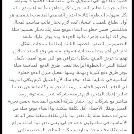
خطوة تبدأ فيها هي التسجيل على منصة سلة.الخطوات بسيطة
جدًا: بمجرد ما تخلص التسجيل، تكون جاهز تبدأ انشاء موقع سله
بكل سهولة. الخطوة الثانية: اختيار التصميم المناسب التصميم هو
أول انطباع للعميل، علشان كده لازم تختار قالب مناسب لمجال
شغلك.من ضمن خطوات انشاء موقع سله إنك تختار تصميم: سلة
توفر لك قوالب جاهزة عالية الجودة، وده يوفر عليك تكلفة
التصميم من الصفر. الخطوة الثالثة: إضافة المنتجات بشكل
احترافي أهم مرحلة بعد انشاء موقع سله هي رفع المنتجات.لازم
تهتم بـ: عرض المنتج بشكل احترافي هو اللي يقنع العميل يكمل
عملية الشراء. الخطوة الرابعة: تفعيل طرق الدفع المناسبة سلة
توفر طرق دفع كثيرة ومهمة، ومنها: تفعيل طرق الدفع خطوة
أساسية في عملية انشاء موقع سله لأن العميل لازم يلاقي المرونة
في الدفع. الخطوة الخامسة: ربط المتجر بشركات الشحن بعد ما
تخلص إعداد المتجر، لازم تربطه بشركة شحن.سلة توفر ربط
مباشر مع شركات زي: اختيار شركة الشحن المناسبة يحسن تجربة
العميل ويقلل الأخطاء. أقل تكلفة يمكنك بها انشاء موقع سله من
مميزات منصة سلة إنك تقدر تبدأ بأقل تكلفة ممكنة.سعر الباقة
الأساسية في سلة يكون عادة حوالي: يعني تقدر تبدأ انشاء موقع
سله بتكلفة قليلة جدًا مقارنة بلينكات المتاجر المخصصة التي