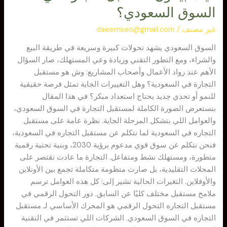
السوق السعودي؟
غير مصنف
/
daeemseo@gmail.com
السوق السعودي يشهد تحولات كبيرة وسريعة في طريقة البيع
والشراء، ومع التطور التقني وزيادة وعي المستهلك، صار السؤال
الأهم عند رواد الأعمال وأصحاب المشاريع: وش هو مستقبل
التجارة في السعودية؟ وهل التغييرات الجاية تمثل فرصة حقيقية
للنمو أو تحدي جديد يحتاج استعداد مبكر؟ في هذا المقال
بنستعرض الصورة الكاملة لمستقبل التجارة في السوق السعودي،
والعوامل اللي بتشكل المرحلة الجاية. نظرة عامة على مستقبل
التجاره في السعودية لما نتكلم عن مستقبل التجاره في السعودية،
فنحن نتكلم عن سوق قوي مدعوم برؤية 2030، وبنية تحتية رقمية
متطورة، ومستهلك نشط ومتفاعل. التجارة ما عادت تقتصر على
المحلات التقليدية، بل صارت منظومة متكاملة تجمع بين الأونلاين
والأوفلاين. التغيرات الحالية تشير إلى: كل هذه العوامل ترسم
ملامح مستقبل مختلف كليًا عن السابق. دور التحول الرقمي في
مستقبل التجاره التحول الرقمي هو المحرك الأساسي لـ مستقبل
التجاره في السوق السعودي. الشركات اللي تستثمر في التقنية