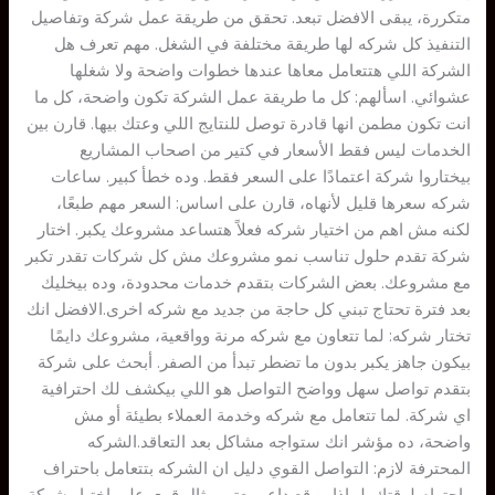
متكررة، يبقى الافضل تبعد. تحقق من طريقة عمل شركة وتفاصيل
التنفيذ كل شركه لها طريقة مختلفة في الشغل. مهم تعرف هل
الشركة اللي هتتعامل معاها عندها خطوات واضحة ولا شغلها
عشوائي. اسألهم: كل ما طريقة عمل الشركة تكون واضحة، كل ما
انت تكون مطمن انها قادرة توصل للنتايج اللي وعتك بيها. قارن بين
الخدمات ليس فقط الأسعار في كتير من اصحاب المشاريع
بيختاروا شركة اعتمادًا على السعر فقط. وده خطأ كبير. ساعات
شركه سعرها قليل لأنهاه، قارن على اساس: السعر مهم طبعًا،
لكنه مش اهم من اختيار شركه فعلاً هتساعد مشروعك يكبر. اختار
شركة تقدم حلول تناسب نمو مشروعك مش كل شركات تقدر تكبر
مع مشروعك. بعض الشركات بتقدم خدمات محدودة، وده بيخليك
بعد فترة تحتاج تبني كل حاجة من جديد مع شركه اخرى.الافضل انك
تختار شركه: لما تتعاون مع شركه مرنة وواقعية، مشروعك دايمًا
بيكون جاهز يكبر بدون ما تضطر تبدأ من الصفر. أبحث على شركة
بتقدم تواصل سهل وواضح التواصل هو اللي بيكشف لك احترافية
اي شركة. لما تتعامل مع شركه وخدمة العملاء بطيئة أو مش
واضحة، ده مؤشر انك ستواجه مشاكل بعد التعاقد.الشركه
المحترفة لازم: التواصل القوي دليل ان الشركه بتتعامل باحتراف