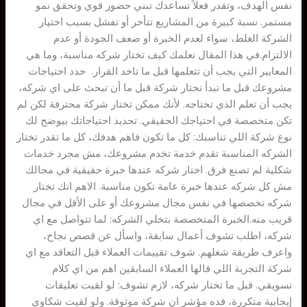
نفس الهدف، وتقدر فعلاً تساعدك تبني حضور قوي وتحقق نمو
مستمر. نسبة كبيرة من المشاريع تتأخر أو تفشل بسبب اختيار
الشركة الغلط، سواء لعدم الخبرة أو ضعف الجودة أو عدم
الالتزام.في هذا المقال نعلمك كيف تختار شركه مناسبة، وما هي
المعايير التي يجب أن تتعلمها قبل ما تاخد القرار. حدد احتياجات
مشروعك قبل ما تبدأ تختار شركة قبل ما أن تبحث على اي شركه،
يجب أن تعلم الذي تحتاجه. لأنك ممكن تختار شركة محترفة لكن لم
تكن متخصصة في احتياجك الحقيقي. تحديد احتياجاتك بيوضح لك
نوع شركة اللي تناسبك: كل ما تكون فاهم هدفك، كل ما تقدر تختار
الشركه المناسبة تقدم خدمة تخدم مشروعك، مش مجرد خدمات
شكلية لم تصنع فرق. اختار شركه عندها خبرة حقيقية في مجالك
مش كل شركه عندها خبرة عامة تكون مناسبة. الاهم انك تختار
شركه تخصصها في نفس مجال مشروعك أو على الأقل في مجال
قريب منه.الخبرة المتخصصة بتخلي الشركه: لما تتواصل مع اي
شركه، اطلب تشوف أعمال سابقة، واسأل عن قصص نجاح،
واعرف طريقة شغلهم. شوف تقييمات العملاء قبل التعاقد مع اي
شركة التجربة اللي قالها العملاء السابقين اهم من اي كلام
تسويقي. قبل ما تختار شركه، لازم تشوف: لو لقيت تعليقات
إيجابية متكررة، فده مؤشر ان شركة موثوقة. ولو لقيت شكاوى