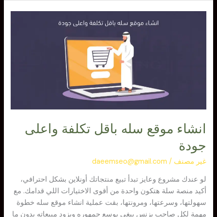
انشاء
موقع
سله
باقل
تكلفة
واعلى
جودة
انشاء موقع سله باقل تكلفة واعلى
جودة
غير مصنف
/
daeemseo@gmail.com
لو عندك مشروع وعايز تبدأ تبيع منتجاتك أونلاين بشكل احترافي،
أكيد منصة سلة هتكون واحدة من أقوى الاختيارات اللي قدامك. مع
سهولتها، وسرعتها، ومرونتها، بقت عملية انشاء موقع سله خطوة
مهمة لكل صاحب بزنس يبغى يوسع جمهوره ويزود مبيعاته بدون ما