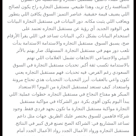
المنافسة راح تزيد، وهذا طبيعي. مستقبل التجاره راح يكون لصالح
اللي يضيف قيمة حقيقية. عناصر التميز: السوق يكافئ اللي يتطور
ويعاقب اللي يثبت مكانه. دور البيانات في مستقبل التجارة البيانات
هي الوقود الجديد. أي رؤية عن مستقبل التجاره تعتمد على
استخدام البيانات بشكل ذكي. البيانات تساعد في: اللي يقرأ الأرقام
صح، يسبق السوق. مستقبل التجاره والاستدامة الاستدامة بدأت
تلعب دور مهم في مستقبل التجارة. المستهلك صار يهتم بالأثر
البيئي والاجتماعي. الاتجاهات تشمل: العلامات اللي تهتم
بالاستدامة تكسب ثقة أكبر. تحديات مستقبل التجارة في السوق
السعودي رغم الفرص، فيه تحديات. فهم مستقبل التجاره يعني
تكون واعي بالعقبات. أبرز التحديات: التحديات هذي تحتاج مرونة
واستعداد. كيف تستعد لمستقبل التجارة من اليوم؟ الاستعداد
المبكر هو مفتاح النجاح في مستقبل التجاره. خطوات عملية: اللي
يبدأ اليوم يكون أقوى بكرة. دور الشركاء في مواكبة مستقبل
التجارة مواكبة مستقبل التجارة ما تكون بجهد فردي فقط. وجود
شركاء فاهمين للسوق يختصر عليك الطريق. جهات مثل داعم
تساعد المشاريع في: الشراكة الصح تصنع فرق كبير في النتائج.
مستقبل التجاره ورواد الأعمال الجدد رواد الأعمال الجدد أمام