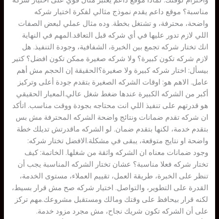
واحترام لوقتك. لماذا موقع داعم يعتبر مثال قوي على اختيار شركة
مناسبة؟ موقع داعم يقدم نموذج مثالي لفكرة اختيار شركه
واضحة، محترفة، و تشتغل بخطة. وده مثال عملي لبعض الصفات
اللي لازم تدور عليها في أي شركه قبل التعاقد.المهم في النهاية
انك تختار شركه تجمع بين الخبرة، الشفافية، وجودة التنفيذ. هل
لازم شركه تكون كبيرة؟ ولا شركه صغيرة ممكن تكون افضل؟ كتير
بيسأل: اختار شركه كبيرة ولا صغيرة؟الحقيقة إن الحجم مش أهم
عامل. الاهم هو: اوقات الشركه الصغيرة بتقدم جودة أعلى وتركيز
أكبر من الشركه الكبيرة عندها ضغط شغل عالي.المعيار الحقيقي
هو قدرتهم على تنفيذ اللي انت محتاجه بجودة ووقت مناسب. اتأكد
ان شركه تقدم ضمانات ونتائج واضحة الشركه المحترفة مش بس
بتقدم خدمة، لكنها بتقدم ضمان. لو الشركه ماقدرتش تديلك خطة
واضحة او نتايج متوقعة، يبقى في مشكلة.الافضل تختار شركه:
وجود ضمانات معناه ان الشركه واثقة من شغلها. الخاتمة: كيف
تختار شركه فعلا مناسبة؟ عشان تختار الشركه المناسبة يجب أن
تنظر على الخبرة، طريقة العمل، تقييم العملاء، مستوى الخدمة،
القدرة على التطوير، والتواصل. اختيار شركه صح مش قرار بسيط،
لكنه قرار بيحافظ على وقتك ومالك ومستقبل مشروعك.مهم تركز
على أن الشركه تكون شريك نجاح، مش مجرد مزود خدمة.