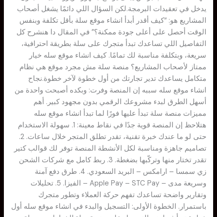
يدخل في تعقيدات البرمجة.لكن السؤال اللي دائمًا يشغل أصحاب
المشاريع هو: “كيف أقدر أبدأ انشاء موقع سلة بأقل تكلفة وبنفس
الوقت أحصل على أعلى جودة ممكنة؟” في المقال دا هنشرح كل
التفاصيل اللي تساعدك تبدأ متجرك على سلة بطريقة احترافية،
سريعة، وبتكلفة مناسبة لك تمامًا. كيف انشاء موقع سله خيار
ممتاز لأصحاب المشاريع؟ منصة سلة مش مجرد موقع هي نظام
متكامل يساعدك تدير تجارتك من أول خطوة لآخر خطوة.نجاح
انشاء موقع سله سببه إن المنصة وفرت: وبكده أصبحت واحدة من
أسهل الطرق لبدء مشروعك الرقمي بدون مجهود كبير. أهم
مميزات منصة سلة تبدأ عليها فورًا لما تبدأ انشاء موقع سله
هتلاحظ إن المنصة قوية جدًا في نقاط معينة: 1. سهولة الاستخدام
حتى لو ما عندك خبرة تقنية، تقدر تطلق المتجر خلال ساعات. 2.
تصاميم جاهزة ومناسبة لكل الأنشطة المنصة توفر لك قوالب كتير
تقدر تختار منها وتركّبها بضغطة. 3. ربط كامل مع شركات الشحن
زي سمسا – ارامكس – البريد السعودي. 4. طرق دفع آمنة
وسريعة مدى – Apple Pay – STC Pay – الفيزا. 5. تحليلات
وتقارير واضحة تساعدك تفهم حركة العملاء وتطور متجرك
باستمرار. الخطوة الأولى: التسجيل والبدء في انشاء موقع سله أول