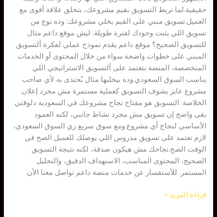
حقيقية.لما تربط التسويق بقيم مشروعك، بتخلق علاقة أقوى مع
العميل.تسويق مبني على القيم يخلي مشروعك: وده نوع من
تسويق اللي يثبت وجودك لفترة طويلة. ليش موقع داعم مثال
للتسويق الصحيح؟ موقع داعم يقدم نموذج عملي لفكرة ألتسويق
المبني على خطوات واضحة.سواء من خلال المحتوى أو الخدمات
المتخصصة، المنصة بتعتمد على ألتسويق الاستراتيجي اللي
يناسب السوق السعودي.وده بيخليها مثال يُحتذى به لأي صاحب
مشروع عايز يشوف التسويق كعملية مستمرة مش مجرد إعلان.
الخلاصة: التسويق هو مفتاح نجاح مشروعك في السعودية دلوقتي
بقى واضح إن تسويق مش مجرد نشاط جانبي، لكنه العمود
الأساسي لنجاح أي مشروع.ومع سوق سريع زي السوق السعودي،
لازم تعتمد على تسويق مدروس اللي يوصلك للعميل الصح في
الوقت الصح.نجاحك مش هيكون صدفة، لكنه نتيجة التسويق
الصحيح، المحتوى المناسب، الاستهداف الدقيق، والتحليل
المستمر. للأستفسار عن خدمات منصة داعم تواصل معنا الأن.
قراءة المزيد »